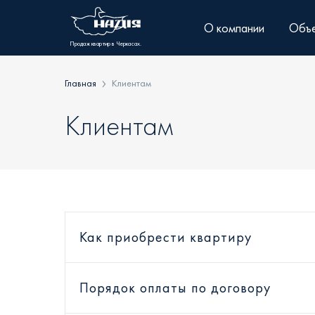
Skip
to
О компании
Объе
content
Продаж квартир в Черкасах.
Главная
Клиентам
Клиентам
Как приобрести квартиру
Порядок оплаты по договору