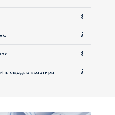
ием
ках
ой площадью квартиры