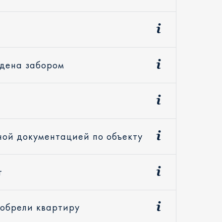
ждена забором
ной документацией по объекту
т
иобрели квартиру