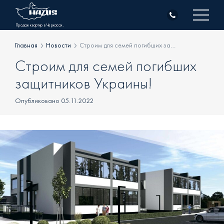
Skip
to
Продаж квартир в Черкасах.
content
Главная
Новости
Строим для семей погибших защитников Украины!
Строим для семей погибших
О компании
защитников Украины!
Объекты
Опубликовано 05.11.2022
Жилая недвижимость
Клиентам
Коммерческая недвижимость
Генподрядные работы
Новости
Все Объекты
Контакты