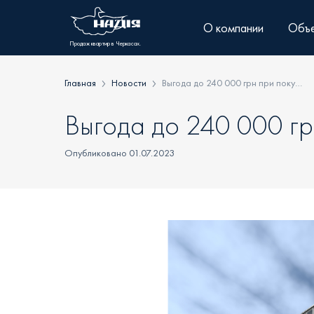
Skip
to
О компании
Объе
content
Продаж квартир в Черкасах.
Главная
Новости
Выгода до 240 000 грн при покупке 3-к квартиры!
Выгода до 240 000 гр
Опубликовано 01.07.2023