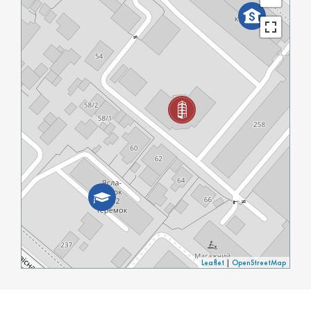
Leaflet
|
OpenStreetMap