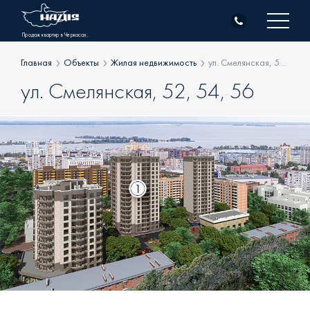
Skip
to
Продаж квартир в Черкасах.
content
Главная
Объекты
Жилая недвижимость
ул. Смелянская, 52, 54, 56
ул. Смелянская, 52, 54, 56
О компании
Объекты
Жилая недвижимость
Клиентам
Коммерческая недвижимость
Генподрядные работы
Новости
Все Объекты
Контакты