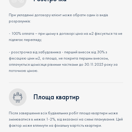
При укладенні договору клієнт може обрати один із видів
розрахунків:
- 100% оплата – при цьому в договорі ціна на м2 фіксується та не
підлягає перегляду;
- розстрочка від забудовника - перший внесок від 30% з
фіксацією ціни м2, а площа, не покрита першим внеском,
оплачується щомісяця рівними частками до 30.11.2025 року за
поточною ціною.
Площа квартир
Після завершення всіх будівельних робіт площа квартири може
змінюватися в межах 1-2%, від вказаної на схемі планування. Цей
фактор може вплинути на фінальну вартість квартири.