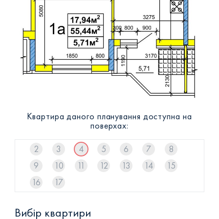
+38 (093) 293 8250
+38 (0472) 540 264
Квартира даного планування доступна на
поверхах:
2
3
4
5
6
7
8
9
10
11
12
13
14
15
16
17
Вибір квартири