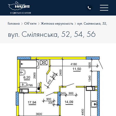
Skip
to
БУДІВЕЛЬНА КОМПАНІЯ
content
Головна
Об'єкти
Житлова нерухомість
вул. Смілянська, 52, 54, 
вул. Смілянська, 52, 54, 56
Про компанію
Об’єкти
Житлова нерухомість
Клієнтам
Комерційна нерухомість
Генпідрядні роботи
Новини
Всі об’єкти
Контакти