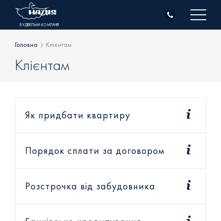
Skip
to
БУДІВЕЛЬНА КОМПАНІЯ
content
Головна
Клієнтам
Клієнтам
Про компанію
Об’єкти
Житлова нерухомість
Як придбати квартиру
Клієнтам
Комерційна нерухомість
Генпідрядні роботи
Новини
Порядок сплати за договором
Всі об’єкти
Контакти
Розстрочка від забудовника