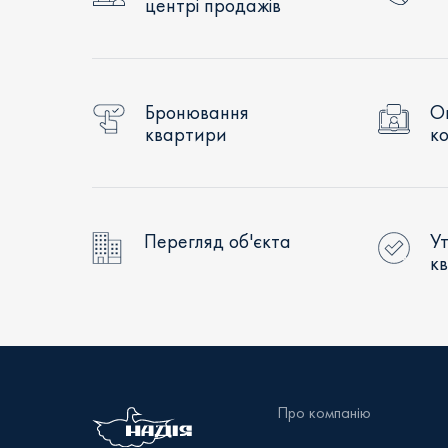
центрі продажів
Бронювання
О
квартири
ко
Перегляд об'єкта
Ут
к
Про компанію