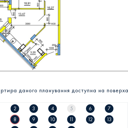
ртира даного планування доступна на поверха
2
3
4
5
6
7
8
9
10
11
12
13