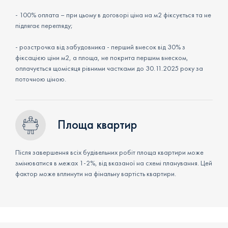
- 100% оплата – при цьому в договорі ціна на м2 фіксується та не
підлягає перегляду;
- розстрочка від забудовника - перший внесок від 30% з
фіксацією ціни м2, а площа, не покрита першим внеском,
оплачується щомісяця рівними частками до 30.11.2025 року за
поточною ціною.
Площа квартир
Після завершення всіх будівельних робіт площа квартири може
змінюватися в межах 1-2%, від вказаної на схемі планування. Цей
фактор може вплинути на фінальну вартість квартири.