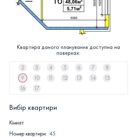
+38 (093) 293 8250
+38 (0472) 540 264
Квартира даного планування доступна на
поверхах:
2
3
4
5
6
7
8
9
10
11
12
13
14
15
16
17
Вибір квартири
Кiмнат
Номер квартири:
45