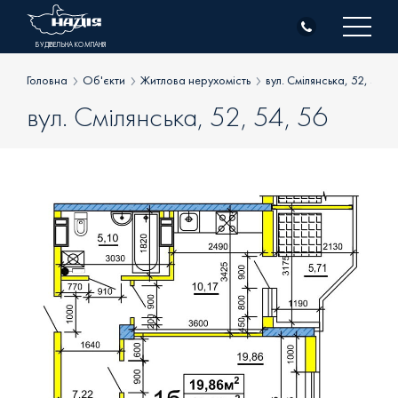
Skip
to
БУДІВЕЛЬНА КОМПАНІЯ
content
Головна
Об'єкти
Житлова нерухомість
вул. Смілянська, 52, 54, 
вул. Смілянська, 52, 54, 56
Про компанію
Об’єкти
Житлова нерухомість
Клієнтам
Комерційна нерухомість
Генпідрядні роботи
Новини
Всі об’єкти
Контакти