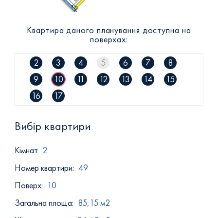
+38 (093) 293 8250
+38 (0472) 540 264
Квартира даного планування доступна на
поверхах:
2
3
4
5
6
7
8
9
10
11
12
13
14
15
16
17
Вибір квартири
Кiмнат
2
Номер квартири:
49
Поверх:
10
Загальна площа:
85,15 м2