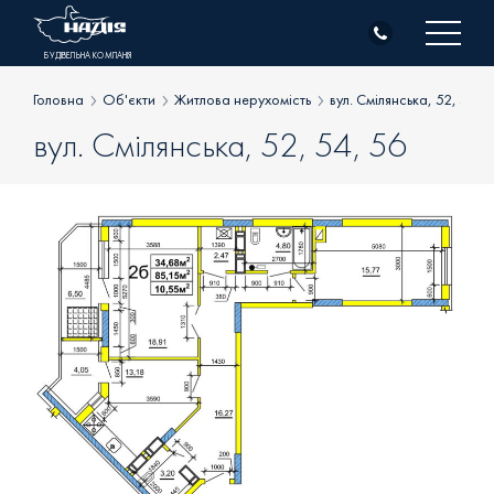
Skip
to
БУДІВЕЛЬНА КОМПАНІЯ
content
Головна
Об'єкти
Житлова нерухомість
вул. Смілянська, 52, 54, 
вул. Смілянська, 52, 54, 56
Про компанію
Об’єкти
Житлова нерухомість
Клієнтам
Комерційна нерухомість
Генпідрядні роботи
Новини
Всі об’єкти
Контакти