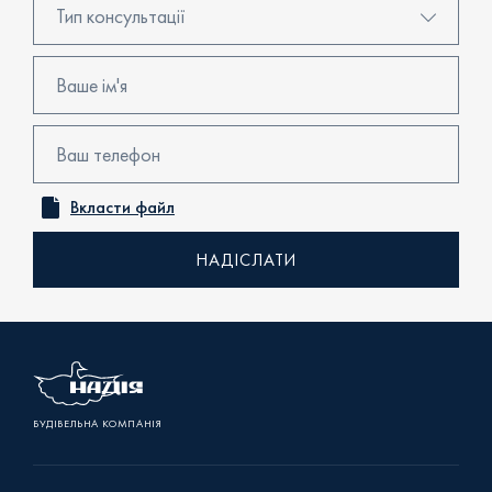
Тип консультації
Консультація в центрі продажів
Бронювання
Перегляд об'єкта
Вкласти файл
Онлайн консультація
Зворотний дзвінок
Уточнити наявність
БУДІВЕЛЬНА КОМПАНІЯ