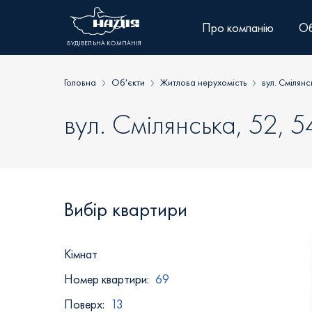
Skip
to
Про компанію
Об
content
БУДІВЕЛЬНА КОМПАНІЯ
Головна
Об'єкти
Житлова нерухомість
вул. Смілянс
вул. Смілянська, 52, 5
Вибір квартири
Кiмнат
Номер квартири:
69
Поверх:
13