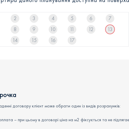
ртира даного планування доступна на поверха
2
3
4
5
6
7
8
9
10
11
12
13
14
15
16
17
трочка
денні договору клієнт може обрати один із видів розрахунків:
плата – при цьому в договорі ціна на м2 фіксується та не підляга