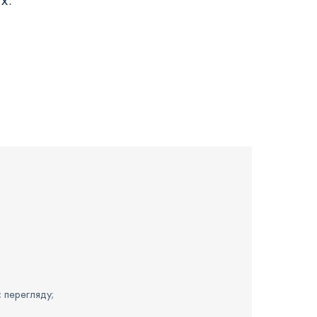
х:
є перегляду;