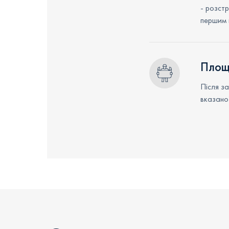
- розст
першим 
Площ
Після з
вказано