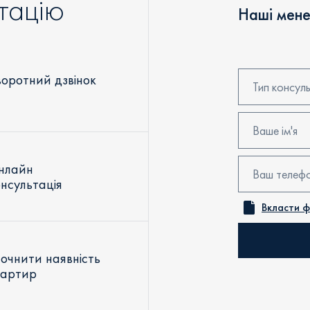
тацію
Наші мене
оротний дзвінок
Тип консуль
Консультаці
Бронювання
нлайн
нсультація
Перегляд об
Вкласти 
Онлайн конс
Зворотний д
очнити наявність
вартир
Уточнити на