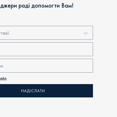
джери раді допомогти Вам!
тації
я в центрі продажів
'єкта
файл
ультація
звінок
явність