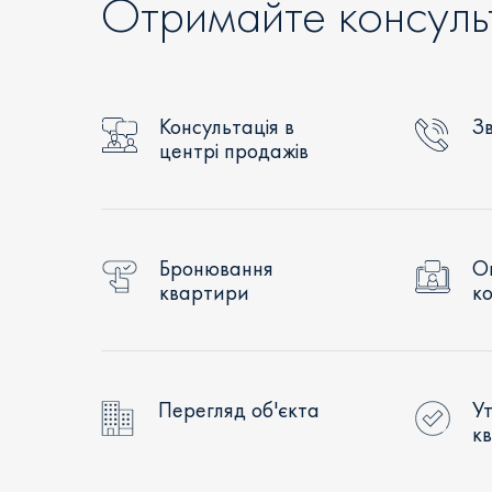
Отримайте консуль
Консультація в
Зв
центрі продажів
Бронювання
О
квартири
ко
Перегляд об'єкта
Ут
к