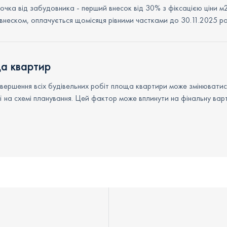
рочка від забудовника - перший внесок від 30% з фіксацією ціни м
внеском, оплачується щомісяця рівними частками до 30.11.2025 ро
а квартир
авершення всіх будівельних робіт площа квартири може змінюватис
ї на схемі планування. Цей фактор може вплинути на фінальну варт