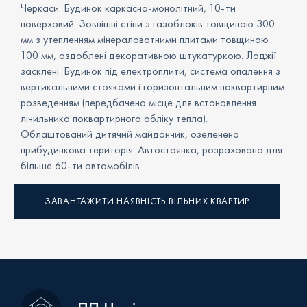
Черкаси. Будинок каркасно-монолітний, 10-ти
поверховий. Зовнішні стіни з газоблоків товщиною 300
мм з утепленням мінераловатними плитами товщиною
100 мм, оздоблені декоративною штукатуркою. Лоджії
засклені. Будинок під електроплити, система опалення з
вертикальними стояками і горизонтальним поквартирним
розведенням (передбачено місце для встановлення
лічильника поквартирного обліку тепла).
Облаштований дитячий майданчик, озеленена
прибудинкова територія. Автостоянка, розрахована для
більше 60-ти автомобілів.
ЗАВАНТАЖИТИ НАЯВНІСТЬ ВІЛЬНИХ КВАРТИР