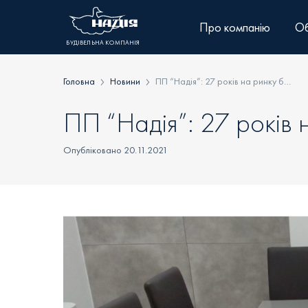
Skip
to
Про компанію
Об
content
БУДІВЕЛЬНА КОМПАНІЯ
Головна
Новини
ПП “Надія”: 27 років на ринку будівельних послуг
ПП “Надія”: 27 років 
Опубліковано 20.11.2021