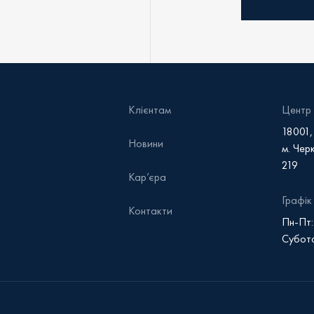
Зворотний д
Уточнити на
Клієнтам
Центр 
18001,
Новини
м. Черк
219
Кар’єра
Графік
Контакти
Пн-Пт:
Субота