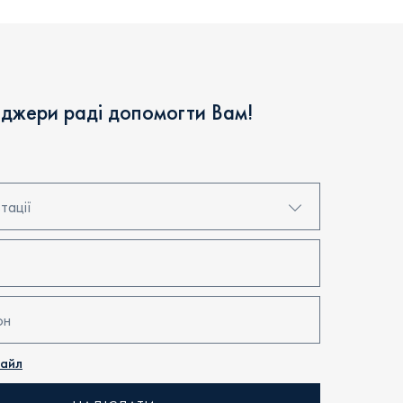
джери раді допомогти Вам!
тації
я в центрі продажів
'єкта
файл
ультація