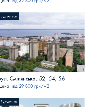
Цена:
від 32 800 грн/м2
Будується
вул. Смілянська, 52, 54, 56
Цена:
від 29 800 грн/м2
Будується