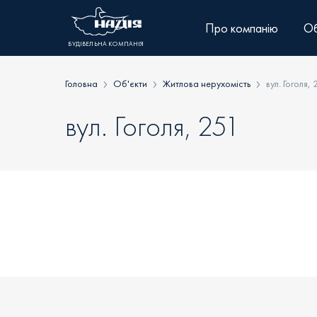
Skip
to
Про компанію
Об
content
БУДІВЕЛЬНА КОМПАНІЯ
Головна
Об'єкти
Житлова нерухомість
вул. Гоголя, 
вул. Гоголя, 251