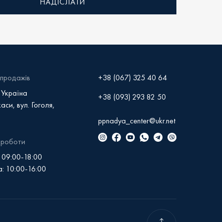
звінок
явність
продажів
+38 (067) 325 40 64
 Україна
+38 (093) 293 82 50
аси, вул. Гоголя,
ppnadya_center@ukr.net
 роботи
 09:00-18:00
: 10:00-16:00