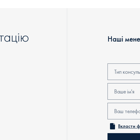
тацію
Наші мене
Тип консуль
Консультаці
Бронювання
Перегляд об
Вкласти 
Онлайн конс